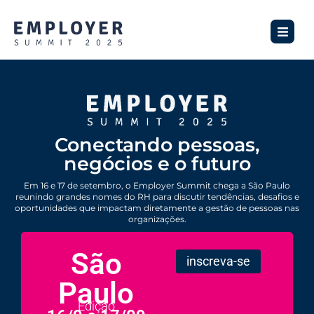
Conectando pessoas,
negócios e o futuro
Em 16 e 17 de setembro, o Employer Summit chega a São Paulo
reunindo grandes nomes do RH para discutir tendências, desafios e
oportunidades que impactam diretamente a gestão de pessoas nas
organizações.
São
inscreva-se
Paulo
Edição