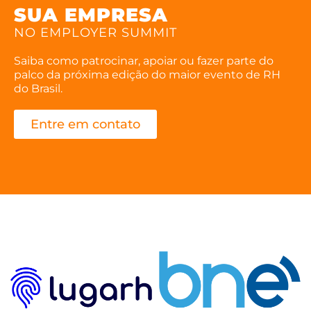
SUA EMPRESA
NO EMPLOYER SUMMIT
Saiba como patrocinar, apoiar ou fazer parte do
palco da próxima edição do maior evento de RH
do Brasil.
Entre em contato
Patrocinadores