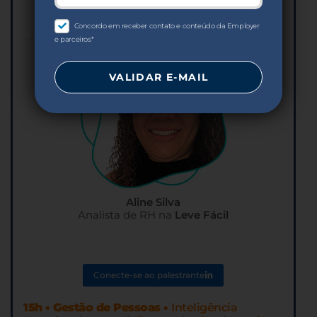
Conecte-se ao palestrante
Concordo em receber contato e conteúdo da Employer
e parceiros*
Aline Silva
Analista de RH na
Leve Fácil
Conecte-se ao palestrante
15h • Gestão de Pessoas •
Inteligência