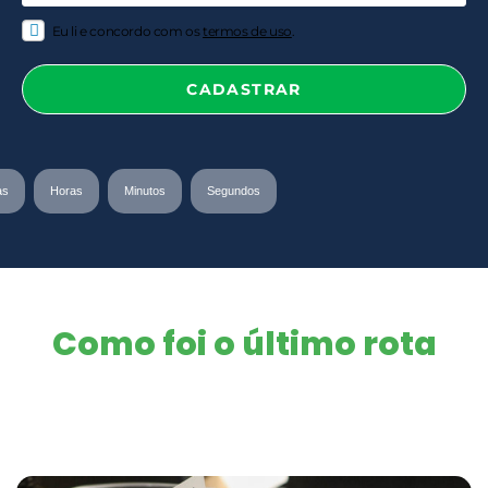
Eu li e concordo com os
termos de uso
.
as
Horas
Minutos
Segundos
Como foi o último rota